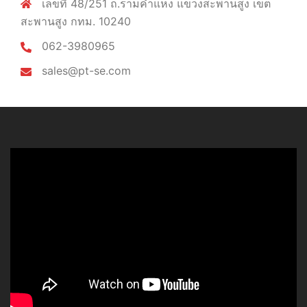
เลขที่ 48/251 ถ.รามคำแหง แขวงสะพานสูง เขต
สะพานสูง กทม. 10240
062-3980965
sales@pt-se.com