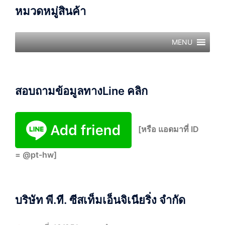
หมวดหมู่สินค้า
MENU
สอบถามข้อมูลทางLine คลิก
[หรือ แอดมาที่ ID
= @pt-hw]
บริษัท พี.ที. ซีสเท็มเอ็นจิเนียริ่ง จำกัด