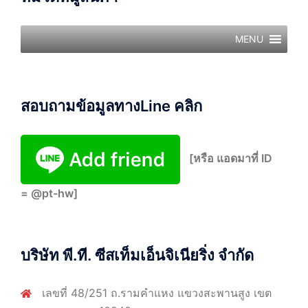
MENU
สอบถามข้อมูลทางLine คลิก
[หรือ แอดมาที่ ID
= @pt-hw]
บริษัท พี.ที. ซีสเท็มเอ็นจิเนียริ่ง จำกัด
เลขที่ 48/251 ถ.รามคำแหง แขวงสะพานสูง เขต