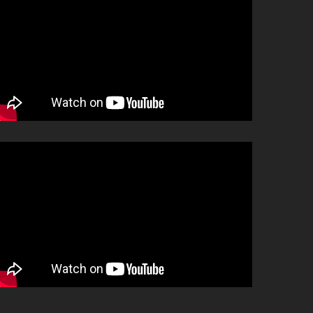
โทร
Line