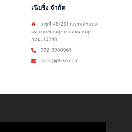
เนียริ่ง จำกัด
เลขที่ 48/251 ถ.รามคำแหง
แขวงสะพานสูง เขตสะพานสูง
กทม. 10240
062-3980965
sales@pt-se.com