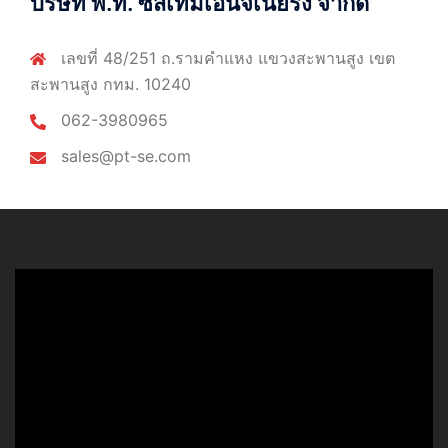
บริษัท พี.ที. ซีสเท็มเอ็นจิเนียริ่ง จำกัด
เลขที่ 48/251 ถ.รามคำแหง แขวงสะพานสูง เขต
สะพานสูง กทม. 10240
062-3980965
sales@pt-se.com