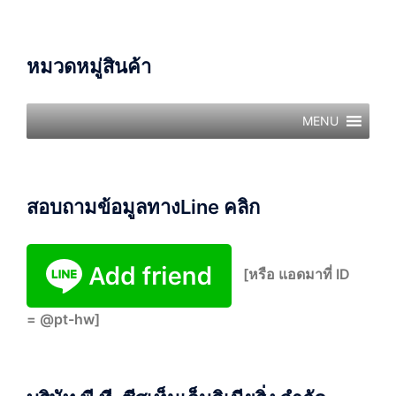
หมวดหมู่สินค้า
MENU
สอบถามข้อมูลทางLine คลิก
[หรือ แอดมาที่ ID
= @pt-hw]