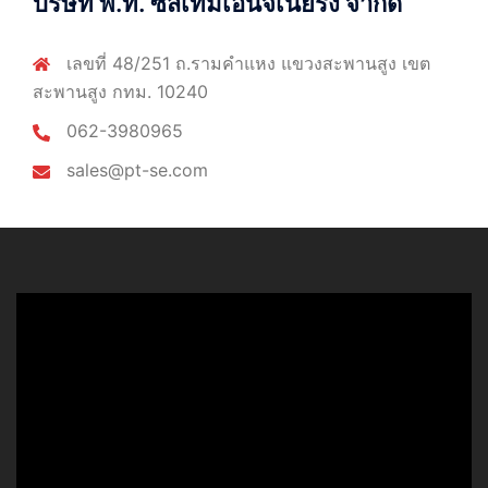
บริษัท พี.ที. ซีสเท็มเอ็นจิเนียริ่ง จำกัด
เลขที่ 48/251 ถ.รามคำแหง แขวงสะพานสูง เขต
สะพานสูง กทม. 10240
062-3980965
sales@pt-se.com