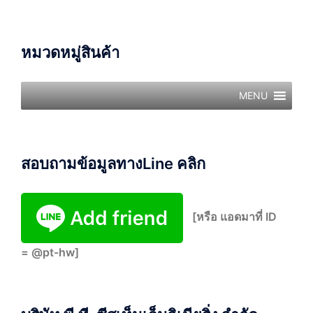
หมวดหมู่สินค้า
MENU
สอบถามข้อมูลทางLine คลิก
[หรือ แอดมาที่ ID
= @pt-hw]