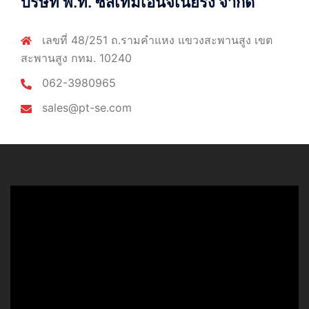
บริษัท พี.ที. ซีสเท็มเอ็นจิเนียริ่ง จำกัด
เลขที่ 48/251 ถ.รามคำแหง แขวงสะพานสูง เขต
สะพานสูง กทม. 10240
062-3980965
sales@pt-se.com