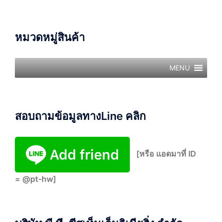
หมวดหมู่สินค้า
MENU
สอบถามข้อมูลทางLine คลิก
[หรือ แอดมาที่ ID
= @pt-hw]