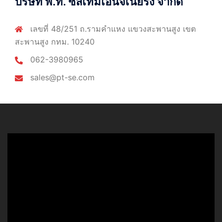
บริษัท พี.ที. ซีสเท็มเอ็นจิเนียริ่ง จำกัด
เลขที่ 48/251 ถ.รามคำแหง แขวงสะพานสูง เขต
สะพานสูง กทม. 10240
062-3980965
sales@pt-se.com