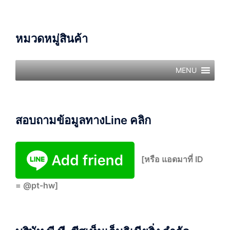
หมวดหมู่สินค้า
MENU
สอบถามข้อมูลทางLine คลิก
[หรือ แอดมาที่ ID
= @pt-hw]