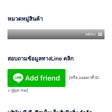
หมวดหมู่สินค้า
MENU
สอบถามข้อมูลทางLine คลิก
[หรือ แอดมาที่ ID
= @pt-hw]