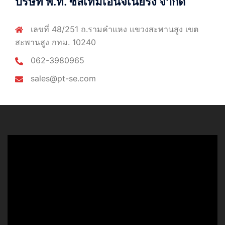
บริษัท พี.ที. ซีสเท็มเอ็นจิเนียริ่ง จำกัด
เลขที่ 48/251 ถ.รามคำแหง แขวงสะพานสูง เขต
สะพานสูง กทม. 10240
062-3980965
sales@pt-se.com