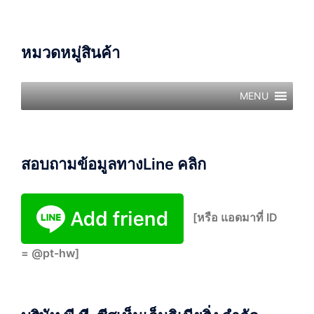
หมวดหมู่สินค้า
MENU
สอบถามข้อมูลทางLine คลิก
[หรือ แอดมาที่ ID
= @pt-hw]