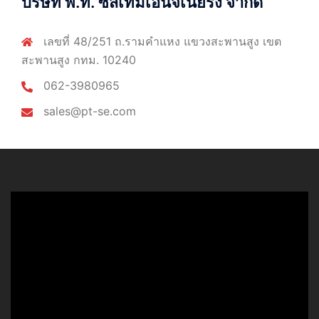
บริษัท พี.ที. ซีสเท็มเอ็นจิเนียริ่ง จำกัด
เลขที่ 48/251 ถ.รามคำแหง แขวงสะพานสูง เขต
สะพานสูง กทม. 10240
062-3980965
sales@pt-se.com