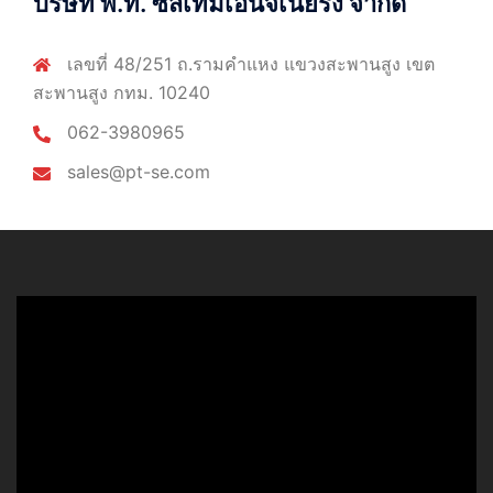
บริษัท พี.ที. ซีสเท็มเอ็นจิเนียริ่ง จำกัด
เลขที่ 48/251 ถ.รามคำแหง แขวงสะพานสูง เขต
สะพานสูง กทม. 10240
062-3980965
sales@pt-se.com