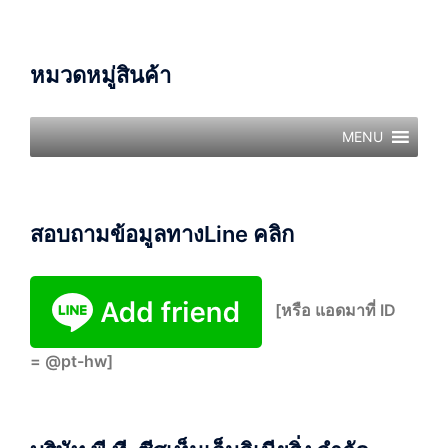
หมวดหมู่สินค้า
MENU
สอบถามข้อมูลทางLine คลิก
[หรือ แอดมาที่ ID
= @pt-hw]