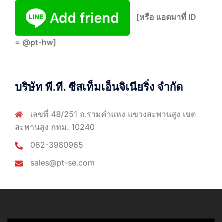
[หรือ แอดมาที่ ID
= @pt-hw]
บริษัท พี.ที. ซีสเท็มเอ็นจิเนียริ่ง จำกัด
เลขที่ 48/251 ถ.รามคำแหง แขวงสะพานสูง เขต
สะพานสูง กทม. 10240
062-3980965
sales@pt-se.com