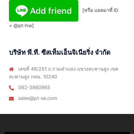
[หรือ แอดมาที่ ID
= @pt-hw]
บริษัท พี.ที. ซีสเท็มเอ็นจิเนียริ่ง จำกัด
เลขที่ 48/251 ถ.รามคำแหง แขวงสะพานสูง เขต
สะพานสูง กทม. 10240
062-3980965
sales@pt-se.com