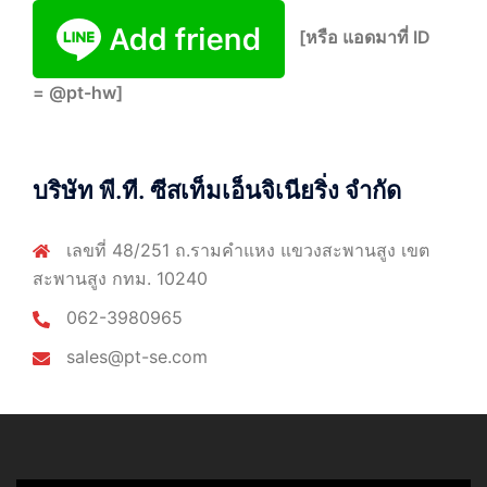
[หรือ แอดมาที่ ID
= @pt-hw]
บริษัท พี.ที. ซีสเท็มเอ็นจิเนียริ่ง จำกัด
เลขที่ 48/251 ถ.รามคำแหง แขวงสะพานสูง เขต
สะพานสูง กทม. 10240
062-3980965
sales@pt-se.com