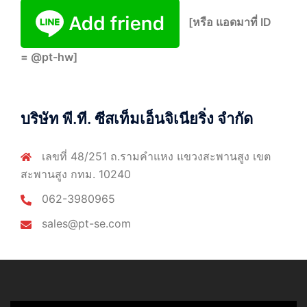
[หรือ แอดมาที่ ID
= @pt-hw]
บริษัท พี.ที. ซีสเท็มเอ็นจิเนียริ่ง จำกัด
เลขที่ 48/251 ถ.รามคำแหง แขวงสะพานสูง เขต
สะพานสูง กทม. 10240
062-3980965
sales@pt-se.com