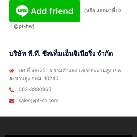
[หรือ แอดมาที่ ID
= @pt-hw]
บริษัท พี.ที. ซีสเท็มเอ็นจิเนียริ่ง จำกัด
เลขที่ 48/251 ถ.รามคำแหง แขวงสะพานสูง เขต
สะพานสูง กทม. 10240
062-3980965
sales@pt-se.com