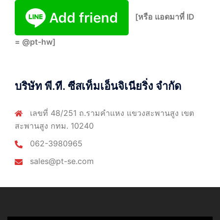
[หรือ แอดมาที่ ID
= @pt-hw]
บริษัท พี.ที. ซีสเท็มเอ็นจิเนียริ่ง จำกัด
เลขที่ 48/251 ถ.รามคำแหง แขวงสะพานสูง เขต
สะพานสูง กทม. 10240
062-3980965
sales@pt-se.com