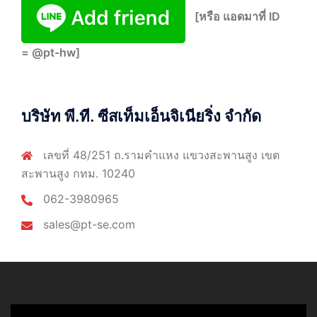
[หรือ แอดมาที่ ID
= @pt-hw]
บริษัท พี.ที. ซีสเท็มเอ็นจิเนียริ่ง จำกัด
เลขที่ 48/251 ถ.รามคำแหง แขวงสะพานสูง เขต
สะพานสูง กทม. 10240
062-3980965
sales@pt-se.com