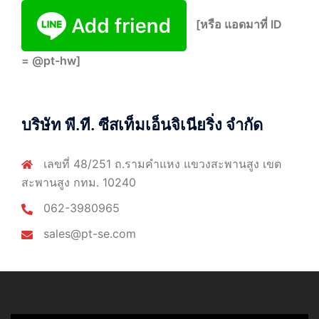
[หรือ แอดมาที่ ID
= @pt-hw]
บริษัท พี.ที. ซีสเท็มเอ็นจิเนียริ่ง จำกัด
เลขที่ 48/251 ถ.รามคำแหง แขวงสะพานสูง เขต
สะพานสูง กทม. 10240
062-3980965
sales@pt-se.com