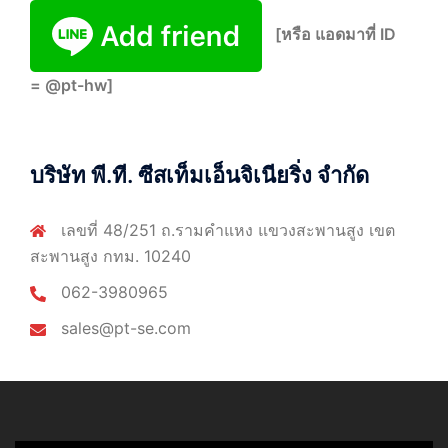
[หรือ แอดมาที่ ID
= @pt-hw]
บริษัท พี.ที. ซีสเท็มเอ็นจิเนียริ่ง จำกัด
เลขที่ 48/251 ถ.รามคำแหง แขวงสะพานสูง เขต
สะพานสูง กทม. 10240
062-3980965
sales@pt-se.com