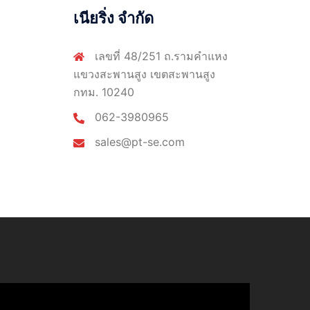
เนียริ่ง จำกัด
เลขที่ 48/251 ถ.รามคำแหง
แขวงสะพานสูง เขตสะพานสูง
กทม. 10240
062-3980965
sales@pt-se.com