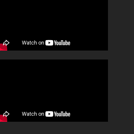
โทร
Line