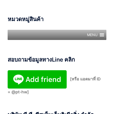
หมวดหมู่สินค้า
MENU
สอบถามข้อมูลทางLine คลิก
[หรือ แอดมาที่ ID
= @pt-hw]