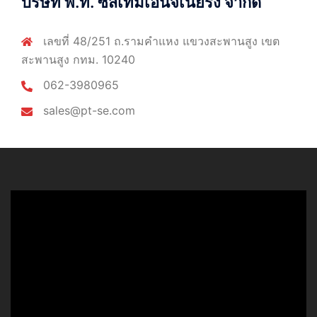
บริษัท พี.ที. ซีสเท็มเอ็นจิเนียริ่ง จำกัด
เลขที่ 48/251 ถ.รามคำแหง แขวงสะพานสูง เขต
สะพานสูง กทม. 10240
062-3980965
sales@pt-se.com