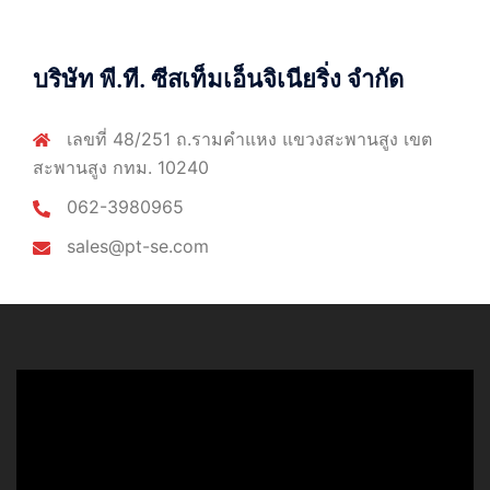
บริษัท พี.ที. ซีสเท็มเอ็นจิเนียริ่ง จำกัด
เลขที่ 48/251 ถ.รามคำแหง แขวงสะพานสูง เขต
สะพานสูง กทม. 10240
062-3980965
sales@pt-se.com