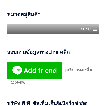
หมวดหมู่สินค้า
MENU
สอบถามข้อมูลทางLine คลิก
[หรือ แอดมาที่ ID
= @pt-hw]
บริษัท พี.ที. ซีสเท็มเอ็นจิเนียริ่ง จำกัด