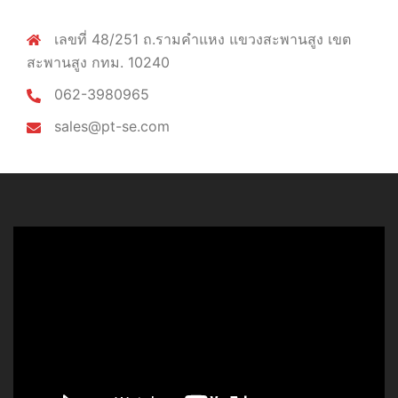
เลขที่ 48/251 ถ.รามคำแหง แขวงสะพานสูง เขต
สะพานสูง กทม. 10240
062-3980965
sales@pt-se.com