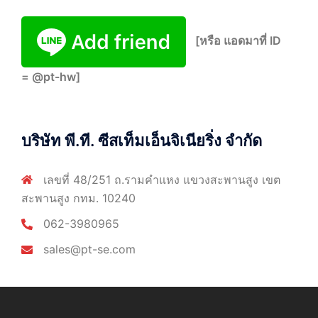
[หรือ แอดมาที่ ID
= @pt-hw]
บริษัท พี.ที. ซีสเท็มเอ็นจิเนียริ่ง จำกัด
เลขที่ 48/251 ถ.รามคำแหง แขวงสะพานสูง เขต
สะพานสูง กทม. 10240
062-3980965
sales@pt-se.com