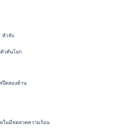
หัวจับ
นตัวคันโยก
สปีดสองด้าน
ภายในมีขดลวดความร้อน