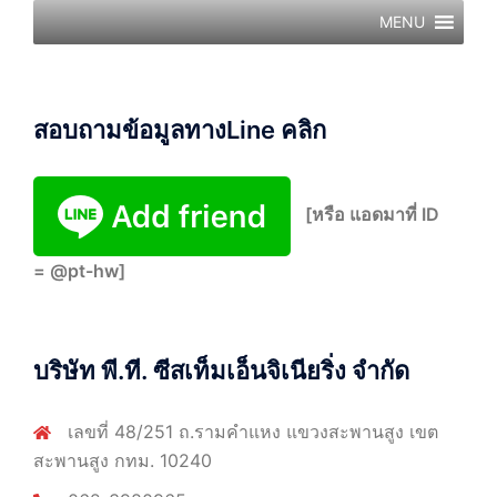
MENU
สอบถามข้อมูลทางLine คลิก
[หรือ แอดมาที่ ID
= @pt-hw]
บริษัท พี.ที. ซีสเท็มเอ็นจิเนียริ่ง จำกัด
เลขที่ 48/251 ถ.รามคำแหง แขวงสะพานสูง เขต
สะพานสูง กทม. 10240