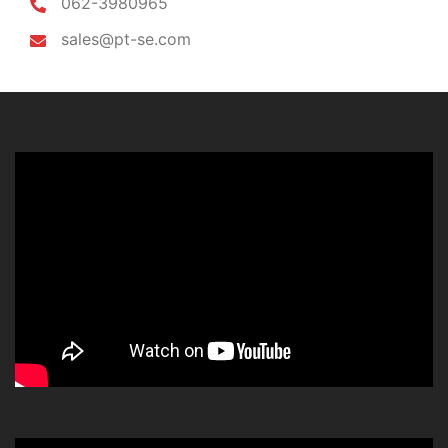
062-3980965
sales@pt-se.com